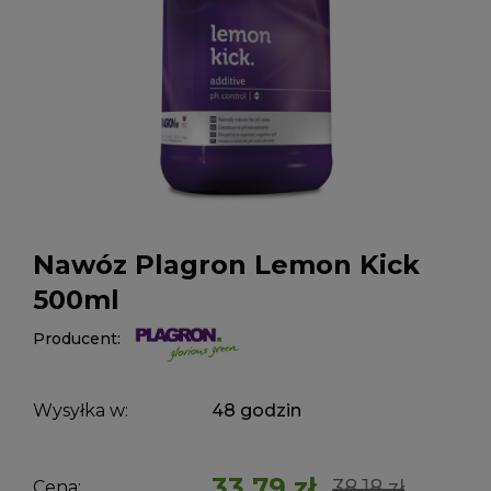
Nawóz Plagron Lemon Kick
500ml
Producent:
Wysyłka w:
48 godzin
33,79 zł
38,18 zł
Cena: