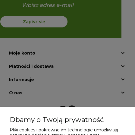
Zapisz się
Moje konto
Płatności i dostawa
Informacje
O nas
Dbamy o Twoją prywatność
Pliki cookies i pokrewne im technologie umożliwiają
Projekt i wykonanie:
Ecommercy.pl