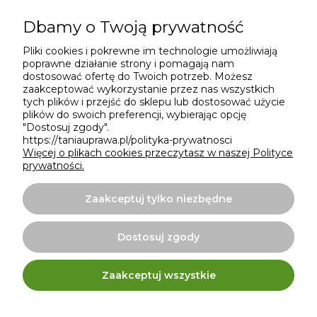
Dbamy o Twoją prywatność
Pliki cookies i pokrewne im technologie umożliwiają
Projekt i wykonanie:
Ecommercy.pl
poprawne działanie strony i pomagają nam
dostosować ofertę do Twoich potrzeb. Możesz
zaakceptować wykorzystanie przez nas wszystkich
tych plików i przejść do sklepu lub dostosować użycie
plików do swoich preferencji, wybierając opcję
"Dostosuj zgody".
https://taniauprawa.pl/polityka-prywatnosci
Więcej o plikach cookies przeczytasz w naszej Polityce
prywatności.
Zaakceptuj tylko niezbędne
Dostosuj zgody
Internetowy sklep TaniaUprawa.pl | ul. Bulwar Ikara 15a,
Zaakceptuj wszystkie
54-130 Wrocław |
taniauprawa@gmail.com
|
576 666
954
| NIP: 8982061414 | REGON: 020425304