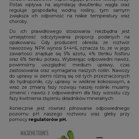
Potas wpływa na asymilację dwutlenku węgla oraz
reguluje gospodarkę wodną rośliny, tym samym
zwiększa ich odporność na niskie temperatury oraz
choroby.
Do ich prawidłowego stosowania niezbędna jest
umiejętność odczytywania proporcji podanych na
opakowaniu. Gdy producent określa, że roztwór
nawozowy NPK wynosi 5+4+6, oznacza to, że w jego
zawartości znajduje się 5% azotu, 4% tlenku fosforu
oraz 6% tlenku potasu. Wybierając odpowiedni nawóz,
powinniśmy uwzględnić medium uprawy, czas
zastosowania oraz wymagania naszych roślin. Nawozy
do uprawy w ziemi różnią się od tych przeznaczonych
do hydroponiki, czy uprawy w włóknie kokosowym, a
wraz ze zmianą fazy rozwoju naszej roślinki musimy
zmienić i nawóz z odpowiednim dla fazy wzrostu czy
fazy kwitnienia stężeniu składników mineralnych.
Koniecznie jest również pilnowanie odpowiedniego
poziomu pH naszego roztworu oraz gleby przy
pomocy
regulatorów pH.