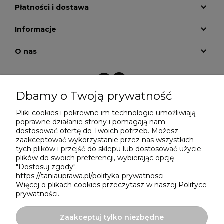
Płatności i dostawa
Informacje
O nas
Dbamy o Twoją prywatność
Pliki cookies i pokrewne im technologie umożliwiają
Projekt i wykonanie:
Ecommercy.pl
poprawne działanie strony i pomagają nam
dostosować ofertę do Twoich potrzeb. Możesz
zaakceptować wykorzystanie przez nas wszystkich
tych plików i przejść do sklepu lub dostosować użycie
plików do swoich preferencji, wybierając opcję
"Dostosuj zgody".
https://taniauprawa.pl/polityka-prywatnosci
Więcej o plikach cookies przeczytasz w naszej Polityce
prywatności.
Zaakceptuj tylko niezbędne