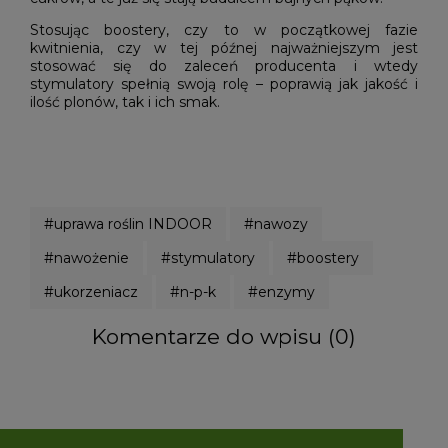
Stosując boostery, czy to w początkowej fazie
kwitnienia, czy w tej późnej najważniejszym jest
stosować się do zaleceń producenta i wtedy
stymulatory spełnią swoją rolę – poprawią jak jakość i
ilość plonów, tak i ich smak.
#uprawa roślin INDOOR
#nawozy
#nawożenie
#stymulatory
#boostery
#ukorzeniacz
#n-p-k
#enzymy
Komentarze do wpisu (0)