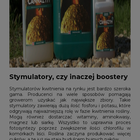
Stymulatory, czy inaczej boostery
Stymulatorów kwitnienia na rynku jest bardzo szeroka
gama. Producenci na wiele sposobów pomagają
growerom uzyskać jak największe zbiory. Takie
stymulatory zawierają dużą ilość fosforu i potasu, które
odgrywają najważniejszą rolę w fazie kwitnienia rośliny.
Mogą również dostarczać witaminy, aminokwasy,
magnez lub siarkę. Wszystko to usprawnia proces
fotosyntezy poprzez zwiększenie ilości chlorofilu w
komórkach liści. Roślina zaczyna produkować więcej
cukrów, a te już się stają budulcem bujnych pąków.