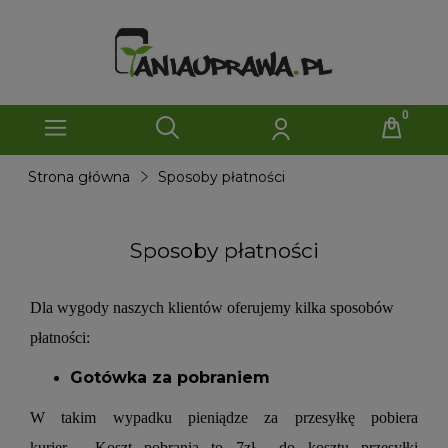
Strona główna
Sposoby płatności
Sposoby płatności
Dla wygody naszych klientów oferujemy kilka sposobów
płatności:
Gotówka za pobraniem
W takim wypadku pieniądze za przesyłkę pobiera
kurier. Koszt pobrania to 7zł do kosztu przesyłki