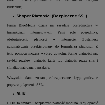
kurierskiej.
Shoper Płatności (Bezpieczne SSL)
Firma BlueMedia działa na zasadzie pośrednictwa w
transakcjach internetowych. Pełni rolę pośrednika,
obsługującego płatności w internecie. Zostaniesz
automatycznie przekierowany do formularza płatności. Z
jego pomocą możesz wybrać dowolną formę płatności np.
szybki przelew, płatność kartą lub płatność przez sms i
sfinalizować daną transakcję.
Wszystkie dane zostaną zabezpieczone kryptograficznie
poprzez połączenia SSL.
BLIK
BLIK to szybka i bezpieczna płatność mobilna. Aby opłacić