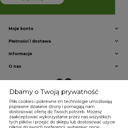
Moje konto
Płatności i dostawa
Informacje
O nas
Dbamy o Twoją prywatność
Pliki cookies i pokrewne im technologie umożliwiają
Projekt i wykonanie:
Ecommercy.pl
poprawne działanie strony i pomagają nam
dostosować ofertę do Twoich potrzeb. Możesz
zaakceptować wykorzystanie przez nas wszystkich
tych plików i przejść do sklepu lub dostosować użycie
plików do swoich preferencji, wybierając opcję