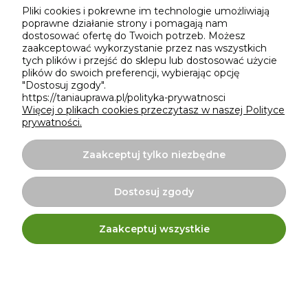
Pliki cookies i pokrewne im technologie umożliwiają
Projekt i wykonanie:
Ecommercy.pl
poprawne działanie strony i pomagają nam
dostosować ofertę do Twoich potrzeb. Możesz
zaakceptować wykorzystanie przez nas wszystkich
tych plików i przejść do sklepu lub dostosować użycie
plików do swoich preferencji, wybierając opcję
"Dostosuj zgody".
https://taniauprawa.pl/polityka-prywatnosci
Więcej o plikach cookies przeczytasz w naszej Polityce
prywatności.
Zaakceptuj tylko niezbędne
Dostosuj zgody
Internetowy sklep TaniaUprawa.pl | ul. Bulwar Ikara 15a,
Zaakceptuj wszystkie
54-130 Wrocław |
taniauprawa@gmail.com
|
576 666
954
| NIP: 8982061414 | REGON: 020425304
Pokaż pełną wersję strony
Sklep internetowy Shoper.pl