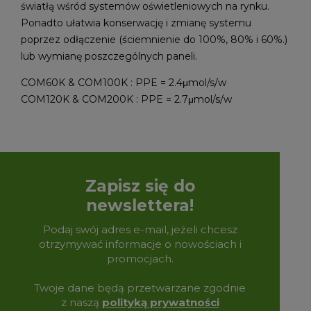
światłą wśród systemów oświetleniowych na rynku.
Ponadto ułatwia konserwację i zmianę systemu
poprzez odłączenie (ściemnienie do 100%, 80% i 60%.)
lub wymianę poszczególnych paneli.
COM60K & COM100K : PPE = 2.4μmol/s/w
COM120K & COM200K : PPE = 2.7μmol/s/w
Zapisz się do
newslettera!
Podaj swój adres e-mail, jeżeli chcesz
otrzymywać informacje o nowościach i
promocjach.
Twoje dane będą przetwarzane zgodnie
z naszą
polityką prywatności