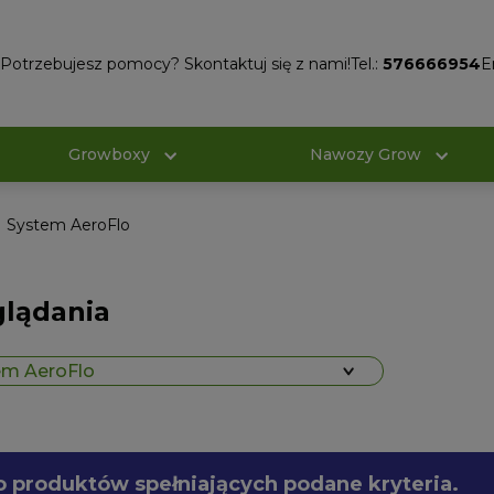
Potrzebujesz pomocy? Skontaktuj się z nami!
Tel.:
576666954
E
Growboxy
Nawozy Grow
System AeroFlo
glądania
em AeroFlo
o produktów spełniających podane kryteria.