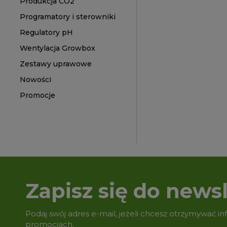
Produkcja CO2
Programatory i sterowniki
Regulatory pH
Wentylacja Growbox
Zestawy uprawowe
Nowości
Promocje
Zapisz się do newsl
Podaj swój adres e-mail, jeżeli chcesz otrzymywać i
promocjach.