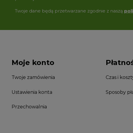
Twoje dane będą przetwarzane zgodnie z naszą
pol
Moje konto
Płatnoś
Twoje zamówienia
Czas i kosz
Ustawienia konta
Sposoby pł
Przechowalnia