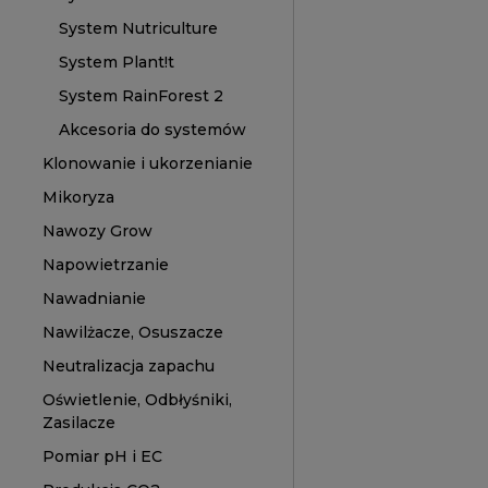
System Nutriculture
System Plant!t
System RainForest 2
Akcesoria do systemów
Klonowanie i ukorzenianie
Mikoryza
Nawozy Grow
Napowietrzanie
Nawadnianie
Nawilżacze, Osuszacze
Neutralizacja zapachu
Oświetlenie, Odbłyśniki,
Zasilacze
Pomiar pH i EC