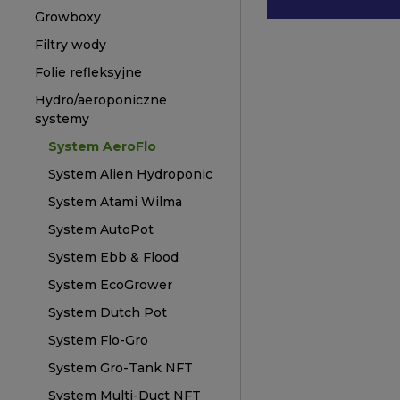
Growboxy
Filtry wody
Folie refleksyjne
Hydro/aeroponiczne
systemy
System AeroFlo
System Alien Hydroponic
System Atami Wilma
System AutoPot
System Ebb & Flood
System EcoGrower
System Dutch Pot
System Flo-Gro
System Gro-Tank NFT
System Multi-Duct NFT